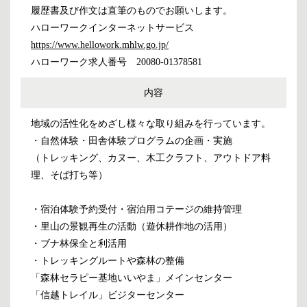
履歴書及び作文は直筆のものでお願いします。
ハローワークインターネットサービス
https://www.hellowork.mhlw.go.jp/
ハローワーク求人番号 20080-01378581
内容
地域の活性化をめざし様々な取り組みを行っています。
・自然体験・田舎体験プログラムの企画・実施
（トレッキング、カヌー、木工クラフト、アウトドア料
理、そば打ち等）
・宿泊体験予約受付・宿泊用コテージの維持管理
・里山の景観再生の活動（遊休耕作地の活用）
・ブナ林保全と利活用
・トレッキングルートや森林の整備
「森林セラピー基地いいやま」メインセンター
「信越トレイル」ビジターセンター